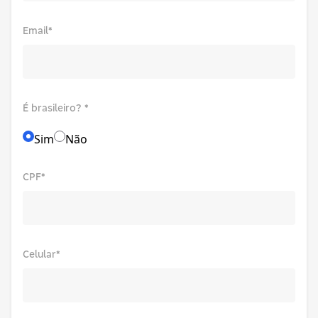
Email*
É brasileiro? *
Sim
Não
CPF*
Celular*